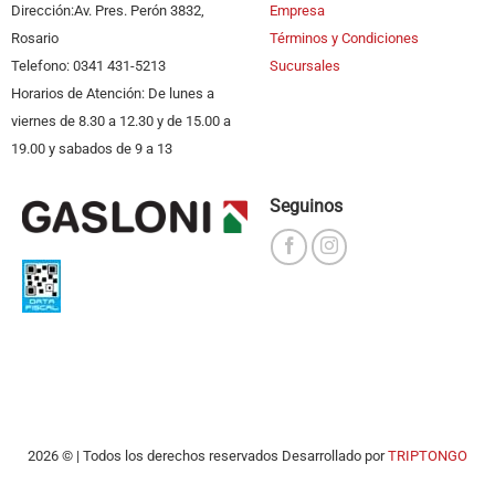
Dirección:Av. Pres. Perón 3832,
Empresa
Rosario
Términos y Condiciones
Telefono: 0341 431-5213
Sucursales
Horarios de Atención: De lunes a
viernes de 8.30 a 12.30 y de 15.00 a
19.00 y sabados de 9 a 13
Seguinos
2026 © | Todos los derechos reservados Desarrollado por
TRIPTONGO