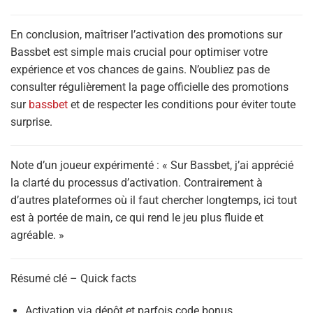
En conclusion, maîtriser l’activation des promotions sur
Bassbet est simple mais crucial pour optimiser votre
expérience et vos chances de gains. N’oubliez pas de
consulter régulièrement la page officielle des promotions
sur
bassbet
et de respecter les conditions pour éviter toute
surprise.
Note d’un joueur expérimenté : « Sur Bassbet, j’ai apprécié
la clarté du processus d’activation. Contrairement à
d’autres plateformes où il faut chercher longtemps, ici tout
est à portée de main, ce qui rend le jeu plus fluide et
agréable. »
Résumé clé – Quick facts
Activation via dépôt et parfois code bonus