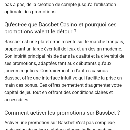
pas à pas, de la création de compte jusqu’à l’utilisation
optimale des promotions.
Qu’est-ce que Bassbet Casino et pourquoi ses
promotions valent le détour ?
Bassbet est une plateforme récente sur le marché français,
proposant un large éventail de jeux et un design moderne.
Son intérêt principal réside dans la qualité et la diversité de
ses promotions, adaptées tant aux débutants qu’aux
joueurs réguliers. Contrairement à d’autres casinos,
Bassbet offre une interface intuitive qui facilite la prise en
main des bonus. Ces offres permettent d’augmenter votre
capital de jeu tout en offrant des conditions claires et
accessibles.
Comment activer les promotions sur Bassbet ?
Activer une promotion sur Bassbet n’est pas complexe,
mais exige de suivre certaines étapes indispensables :