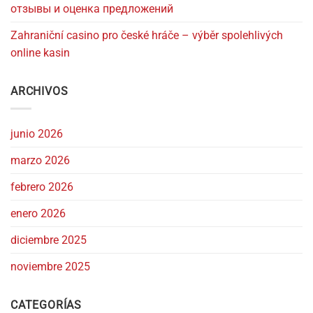
отзывы и оценка предложений
Zahraniční casino pro české hráče – výběr spolehlivých
online kasin
ARCHIVOS
junio 2026
marzo 2026
febrero 2026
enero 2026
diciembre 2025
noviembre 2025
CATEGORÍAS