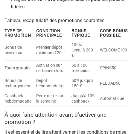
fidèles.
Tableau récapitulatif des promotions courantes
TYPE DE
CONDITION
BONUS
CODE BONUS
PROMOTION
PRINCIPALE
TYPIQUE
POSSIBLE
100%
Bonus de
Premier dépôt
jusqu’à 200
WELCOME100
bienvenue
minimum €20
€
Activation sur
50 à 100
Tours gratuits
SPINS50
certaines slots
free spins
Bonus de
Dépôt
50% jusqu’à
RELOAD50
rechargement
hebdomadaire
150 €
Cashback
Perte nette sur
Jusqu’à 10%
Automatique
hebdomadaire
la semaine
cashback
À quoi faire attention avant d’activer une
promotion ?
Il est essentiel de lire attentivement les conditions de mise