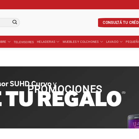
CONSULTÁ TU CRÉD
IBRE
HELADERAS
MUEBLES Y COLCHONES
LAVADO
PEQUEÑ
TELEVISORES
PROMOCIONES