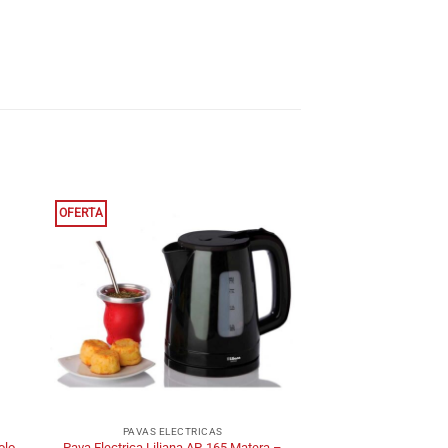
OFERTA
+
PAVAS ELECTRICAS
olo
Pava Electrica Liliana AP-165 Matera –