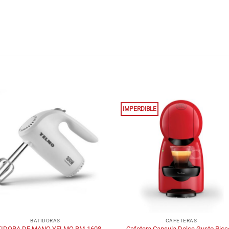
IMPERDIBLE
+
BATIDORAS
CAFETERAS
TIDORA DE MANO YELMO BM-1608
Cafetera Capsula Dolce Gusto Picc