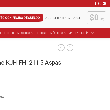
$
0
ITO CON RECIBO DE SUELDO
ACCEDER / REGISTRARSE
OS ELECTRODOMESTICOS
ELECTRODOMÉSTICOS
MAS CATEGORÍAS
ome KJH-FH1211 5 Aspas
CIA