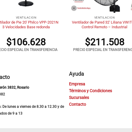
+
VENTILACION
VENTILACION
tilador de Pie 20′ Philco VPP-2021N
Ventilador de Pared 32′ Liliana VWI
3 Velocidades Base redonda
Control Remoto – Industrial
$
106.628
$
211.508
ECIO ESPECIAL EN TRANSFERENCIA
PRECIO ESPECIAL EN TRANSFEREN
Ayuda
acto
Empresa
Perón 3832, Rosario
Términos y Condiciones
382
Sucursales
Contacto
: De lunes a viernes de 8.30 a 12.30 y de
ados de 9 a 13