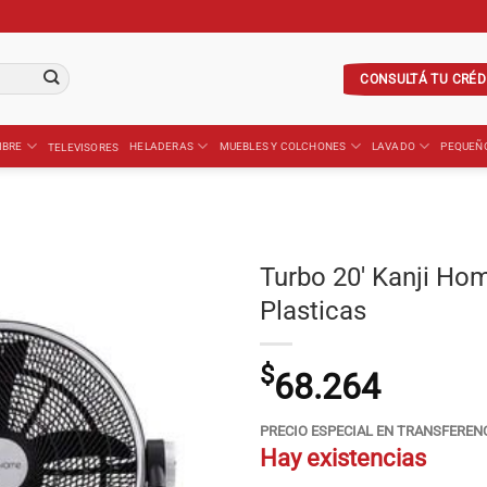
CONSULTÁ TU CRÉD
IBRE
HELADERAS
MUEBLES Y COLCHONES
LAVADO
PEQUEÑ
TELEVISORES
Turbo 20′ Kanji H
Plasticas
$
68.264
PRECIO ESPECIAL EN TRANSFEREN
Hay existencias