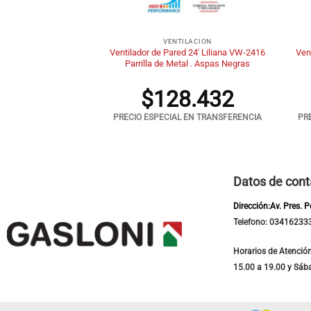
+
+
ILACION
VENTILACION
e 18′ Codini V18N 5
Ventilador de Pared 24′ Liliana VW-2416
Ven
 3 Velocidades
Parrilla de Metal . Aspas Negras
.800
$
128.432
 EN TRANSFERENCIA
PRECIO ESPECIAL EN TRANSFERENCIA
PR
Datos de cont
Dirección:Av. Pres. 
Telefono: 03416233
Horarios de Atención
15.00 a 19.00 y Sáb