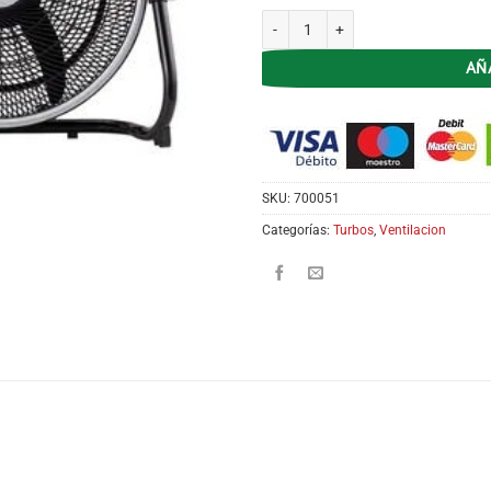
Turbo 20' Kanji Home KJH-FH1211 5 
AÑ
SKU:
700051
Categorías:
Turbos
,
Ventilacion