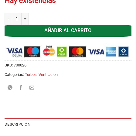
Hay existencias
Turbo 12' Steel Home STH-12 Plástico 3 Velocidades cantidad
AÑADIR AL CARRITO
SKU:
700026
Categorías:
Turbos
,
Ventilacion
DESCRIPCIÓN