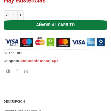
Hay existencias
Split 3.45 KW BGH BS-35WCCR F/C EEA 2967 Frigorias cantidad
AÑADIR AL CARRITO
SKU:
110183
Categorías:
Aires acondicionados
,
Split
DESCRIPCIÓN