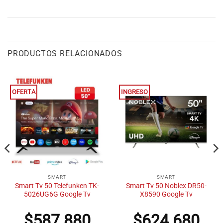
PRODUCTOS RELACIONADOS
OFERTA
INGRESO
SMART
SMART
Smart Tv 50 Telefunken TK-
Smart Tv 50 Noblex DR50-
5026UG6G Google Tv
X8590 Google Tv
$
587.880
$
624.680