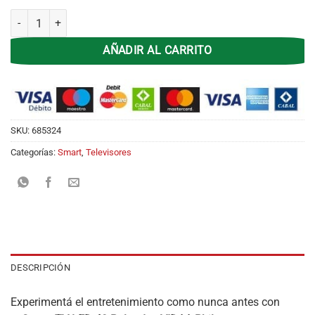
Smart Tv 40 Philco PLD-40HS24 Vidaa cantidad
AÑADIR AL CARRITO
SKU:
685324
Categorías:
Smart
,
Televisores
DESCRIPCIÓN
Experimentá el entretenimiento como nunca antes con