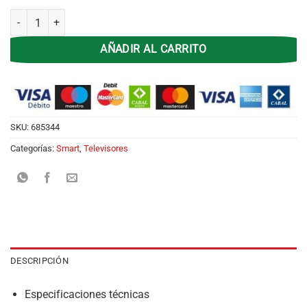
Smart Tv 32 Rca C32GL100-F Google Tv cantidad
AÑADIR AL CARRITO
SKU:
685344
Categorías:
Smart
,
Televisores
DESCRIPCIÓN
Especificaciones técnicas