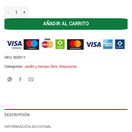
Sillon de Caño 40500 Niño C/coversol Descansar cantidad
AÑADIR AL CARRITO
SKU:
505011
Categorías:
Jardin y tiempo libre
,
Reposeras
DESCRIPCIÓN
INFORMACIÓN ADICIONAL