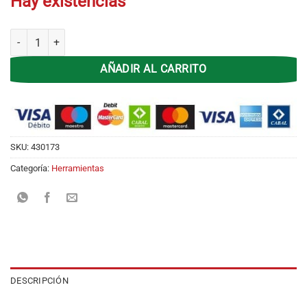
Hay existencias
Set Accesorios P/Taladro Lusqtoff JATL-82-8 cantidad
AÑADIR AL CARRITO
SKU:
430173
Categoría:
Herramientas
DESCRIPCIÓN