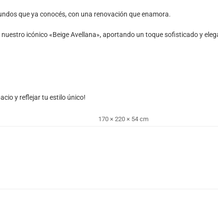
 mundos que ya conocés, con una renovación que enamora.
uestro icónico «Beige Avellana», aportando un toque sofisticado y elegan
io y reflejar tu estilo único!
170 × 220 × 54 cm