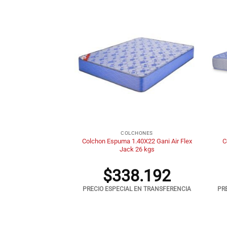
+
+
CHONES
COLCHONES
0.80X18 Piero Body
Colchon Espuma 1.40X22 Gani Air Flex
C
18 KGS
Jack 26 kgs
2.848
$
338.192
 EN TRANSFERENCIA
PRECIO ESPECIAL EN TRANSFERENCIA
PR