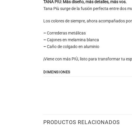
TANA PIÙ: Más diseño, más detalles, más vos.
Tana Più surge de la fusión perfecta entre dos
Los colores de siempre, ahora acompañados por n
–
Correderas metálicas
–
Cajones en melamina blanca
–
Caño de colgado en aluminio
¡Viene con más PIÙ, listo para transformar tu espac
DIMENSIONES
PRODUCTOS RELACIONADOS