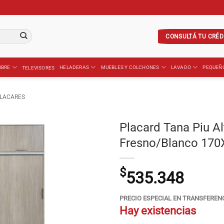
CONSULTÁ TU CRÉD
IBRE
HELADERAS
MUEBLES Y COLCHONES
LAVADO
PEQUEÑ
TELEVISORES
LACARES
Placard Tana Piu Al
Fresno/Blanco 170
$
535.348
PRECIO ESPECIAL EN TRANSFEREN
Hay existencias