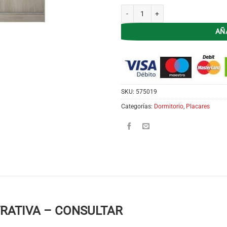
Placard Tana Piu Alti - Corredizo 2P
AÑ
SKU:
575019
Categorías:
Dormitorio
,
Placares
TRATIVA – CONSULTAR