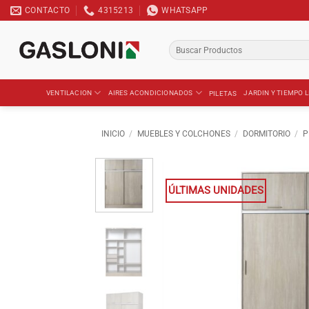
Saltar
CONTACTO
4315213
WHATSAPP
al
contenido
Buscar
por:
VENTILACION
AIRES ACONDICIONADOS
JARDIN Y TIEMPO L
PILETAS
INICIO
/
MUEBLES Y COLCHONES
/
DORMITORIO
/
P
ÚLTIMAS UNIDADES