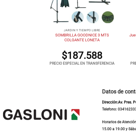
+
+
TIEMPO LIBRE
JARDIN Y TIEMPO LIBRE
SOMBRILLA GOODNICE 3 MTS
Jue
Pelopincho 1043
COLGANTE LONETA
.176
$
187.588
 EN TRANSFERENCIA
PRECIO ESPECIAL EN TRANSFERENCIA
PR
Datos de cont
Dirección:Av. Pres. 
Telefono: 03416233
Horarios de Atención
15.00 a 19.00 y Sáb