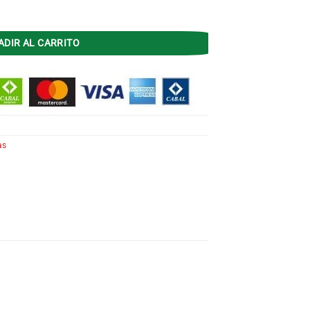
0.75 4500 Lts cantidad
ADIR AL CARRITO
as