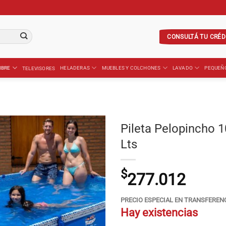
CONSULTÁ TU CRÉD
IBRE
HELADERAS
MUEBLES Y COLCHONES
LAVADO
PEQUEÑ
TELEVISORES
Pileta Pelopincho 1
Lts
$
277.012
PRECIO ESPECIAL EN TRANSFEREN
Hay existencias