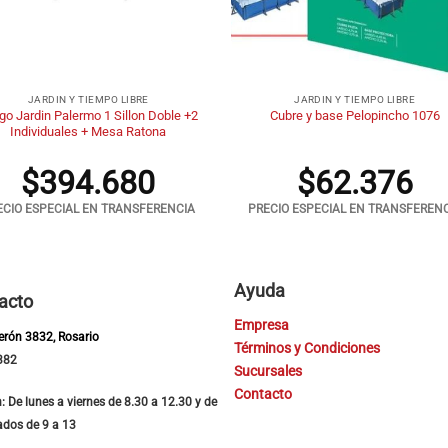
+
JARDIN Y TIEMPO LIBRE
JARDIN Y TIEMPO LIBRE
go Jardin Palermo 1 Sillon Doble +2
Cubre y base Pelopincho 1076
Individuales + Mesa Ratona
$
394.680
$
62.376
ECIO ESPECIAL EN TRANSFERENCIA
PRECIO ESPECIAL EN TRANSFEREN
Ayuda
acto
Empresa
Perón 3832, Rosario
Términos y Condiciones
382
Sucursales
Contacto
: De lunes a viernes de 8.30 a 12.30 y de
ados de 9 a 13