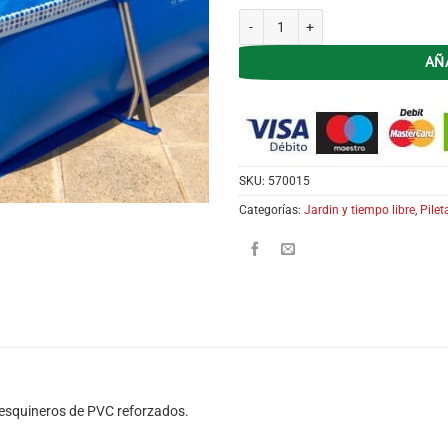
Pileta Pelopincho 1055 3.00 x 2.00 x 
AÑ
SKU:
570015
Categorías:
Jardin y tiempo libre
,
Pilet
y esquineros de PVC reforzados.