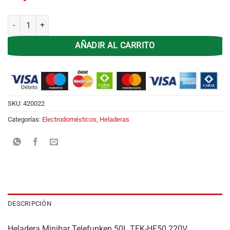
Heladera Frigobar Telefunken TFK-HF50 50Lts - Silver cantidad
AÑADIR AL CARRITO
SKU:
420022
Categorías:
Electrodomésticos
,
Heladeras
DESCRIPCIÓN
Heladera Minibar Telefunken 50L TFK-HF50 220V