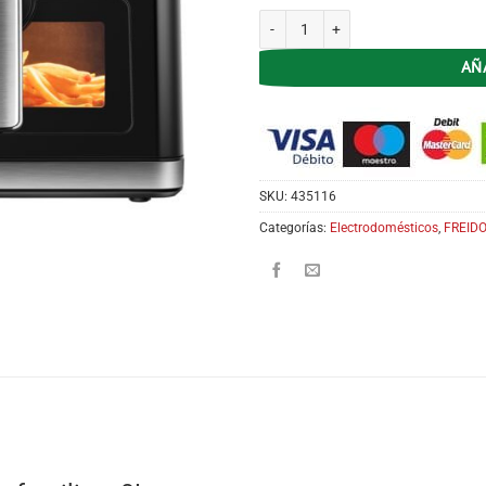
Freidora de Aire Hisense H09AFBKS4A
AÑ
SKU:
435116
Categorías:
Electrodomésticos
,
FREIDO