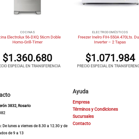
+
COCINAS
ELECTRODOMÉSTICOS
ina Electrolux 56-DXQ 56cm Doble
Freezer Inelro FIH-550A 470Lts. Du
Horno-Grill-Timer
Inverter – 2 Tapas
$
1.360.680
$
1.071.984
ECIO ESPECIAL EN TRANSFERENCIA
PRECIO ESPECIAL EN TRANSFEREN
Ayuda
acto
Empresa
Perón 3832, Rosario
Términos y Condiciones
382
Sucursales
Contacto
: De lunes a viernes de 8.30 a 12.30 y de
ados de 9 a 13