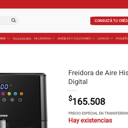
CONSULTÁ TU CRÉD
IBRE
HELADERAS
MUEBLES Y COLCHONES
LAVADO
PEQUEÑ
TELEVISORES
Freidora de Aire H
Digital
$
165.508
PRECIO ESPECIAL EN TRANSFEREN
Hay existencias