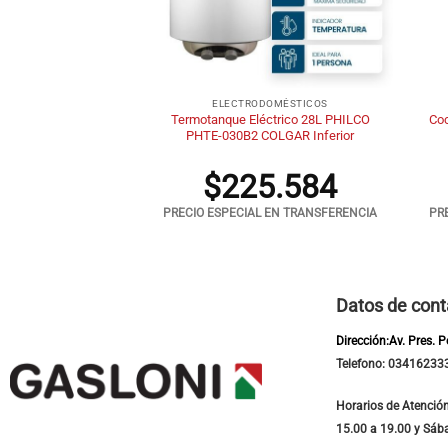
+
+
CINAS
ELECTRODOMÉSTICOS
l Candor 50cm Gas
Termotanque Eléctrico 28L PHILCO
Coc
álv.seguridad
PHTE-030B2 COLGAR Inferior
1.192
$
225.584
 EN TRANSFERENCIA
PRECIO ESPECIAL EN TRANSFERENCIA
PR
Datos de cont
Dirección:Av. Pres. 
Telefono: 03416233
Horarios de Atención
15.00 a 19.00 y Sáb