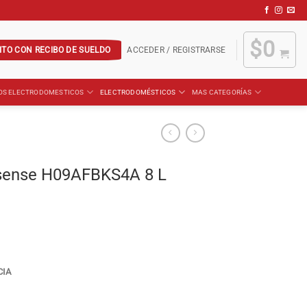
$
0
ITO CON RECIBO DE SUELDO
ACCEDER / REGISTRARSE
OS ELECTRODOMESTICOS
ELECTRODOMÉSTICOS
MAS CATEGORÍAS
isense H09AFBKS4A 8 L
CIA