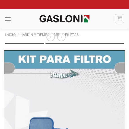
Saltar
al
contenido
INICIO
/
JARDIN Y TIEMPO LIBRE
/
PILETAS