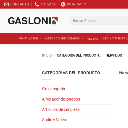
Saltar
CONTACTO
4315213
WHATSAPP
al
contenido
Buscar
por:
VENTILACION
AIRES ACONDICIONADOS
JARDIN Y TIEMPO L
PILETAS
INICIO
/
CATEGORIA DEL PRODUCTO
/
HERVIDOR
CATEGORÍAS DEL PRODUCTO
No s
Sin categoría
Aires acondicionados
Artículos de Limpieza
Audio y Video