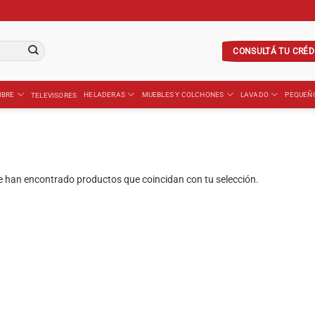
CONSULTÁ TU CRÉD
IBRE
HELADERAS
MUEBLES Y COLCHONES
LAVADO
PEQUEÑ
TELEVISORES
e han encontrado productos que coincidan con tu selección.