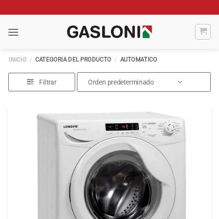
Saltar
al
contenido
INICIO
/
CATEGORIA DEL PRODUCTO
/
AUTOMATICO
Filtrar