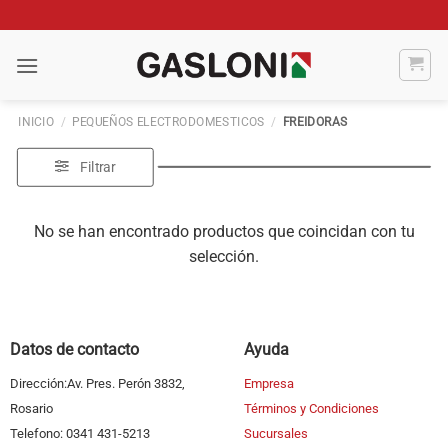
Saltar
al
contenido
INICIO
/
PEQUEÑOS ELECTRODOMESTICOS
/
FREIDORAS
Filtrar
No se han encontrado productos que coincidan con tu
selección.
Datos de contacto
Ayuda
Dirección:Av. Pres. Perón 3832,
Empresa
Rosario
Términos y Condiciones
Telefono: 0341 431-5213
Sucursales